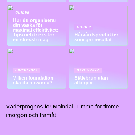
GUIDER
Hur du organiserar
din väska för
GUIDER
maximal effektivitet:
Tips och tricks för
Hårvårdsprodukter
en stressfri dag
som ger resultat
08/10/2022
07/10/2022
Vilken foundation
Självbrun utan
ska du använda?
allergier
Väderprognos för Mölndal: Timme för timme,
imorgon och framåt