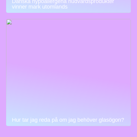
Danska hypoallergena hudvårdsprodukter
vinner mark utomlands
Hur tar jag reda på om jag behöver glasögon?