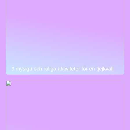
3 mysiga och roliga aktiviteter för en tjejkväll