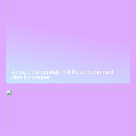
Åk på en shoppingtur till Köpenhamn med
dina flickvänner