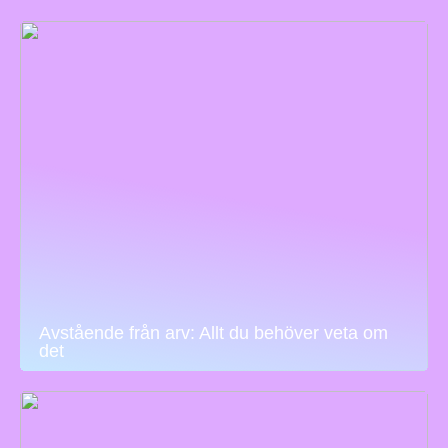
Avstående från arv: Allt du behöver veta om
det