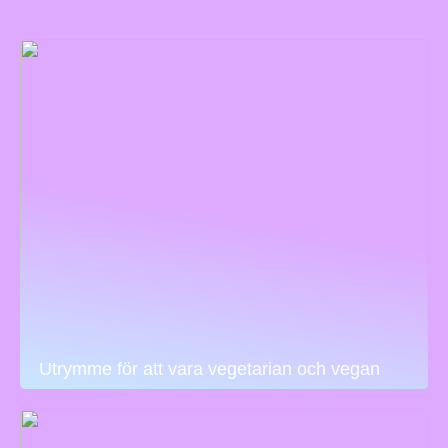
Utrymme för att vara vegetarian och vegan