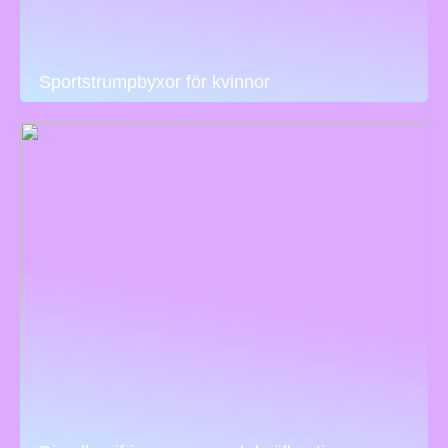
Sportstrumpbyxor för kvinnor