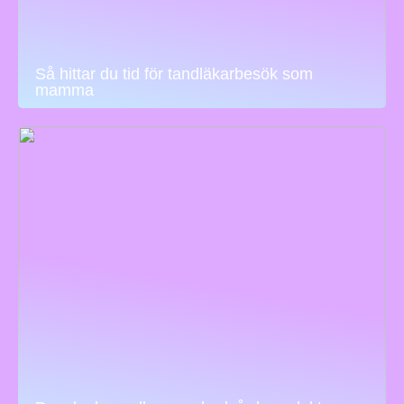
Så hittar du tid för tandläkarbesök som
mamma