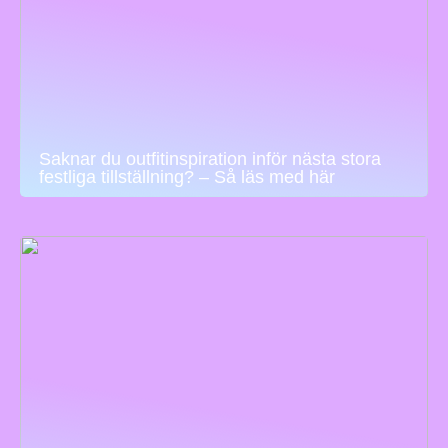
Saknar du outfitinspiration inför nästa stora
festliga tillställning? – Så läs med här