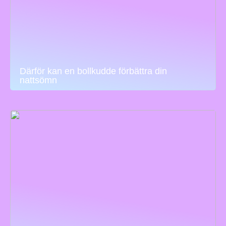
Därför kan en bollkudde förbättra din
nattsömn