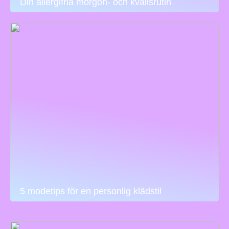
Din allergifria morgon- och kvällsrutin
5 modetips för en personlig klädstil