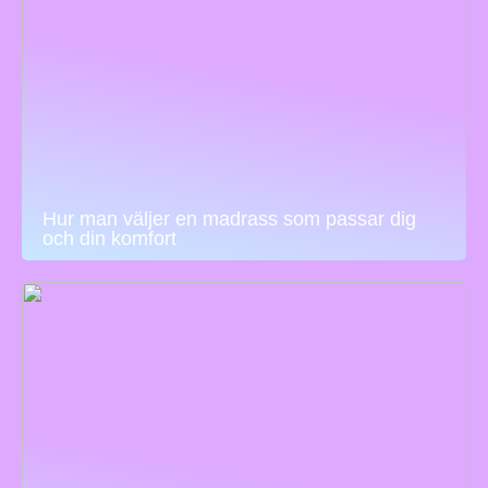
Hur man väljer en madrass som passar dig
och din komfort