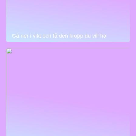
Gå ner i vikt och få den kropp du vill ha