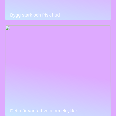
Bygg stark och frisk hud
Detta är värt att veta om elcyklar