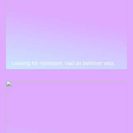
Leasing för nybörjare: Vad du behöver veta