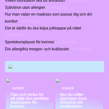
08/10/2022
Vilken foundation ska du använda?
07/10/2022
Självbrun utan allergier
Hur man väljer en madrass som passar dig och din
01/10/2022
komfort
Det är därför du ska köpa julklappar på nätet
28/09/2022
21/09/2022
Sportstrumpbyxor för kvinnor
12/09/2022
Din allergifria morgon- och kvällsrutin
GUIDER
GUIDER
Tips och tricks för
Hur du väljer
att välja den perfekta
glasögon som
madrassen för
smickrar din
kvinnor
ansiktsform