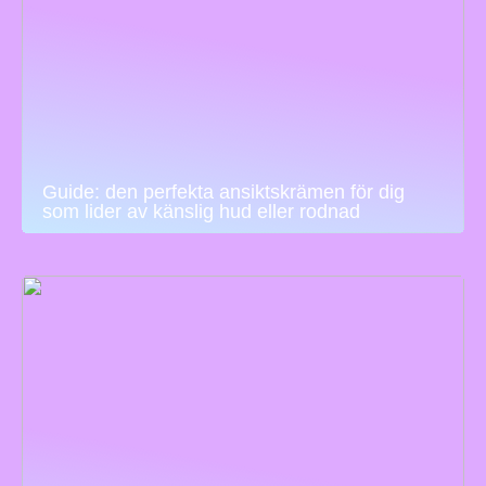
Guide: den perfekta ansiktskrämen för dig
som lider av känslig hud eller rodnad