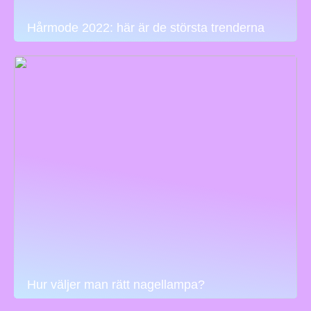
Hårmode 2022: här är de största trenderna
Hur väljer man rätt nagellampa?