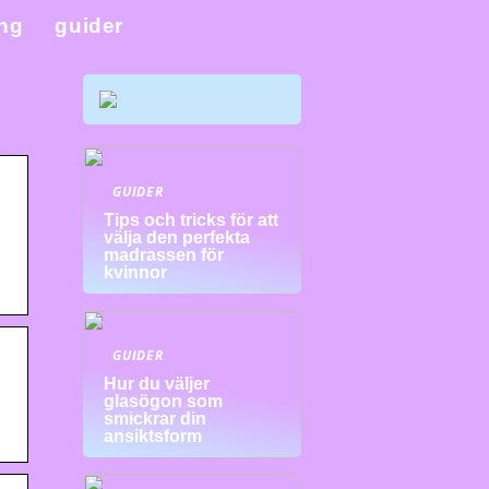
ing
guider
GUIDER
Tips och tricks för att
välja den perfekta
madrassen för
kvinnor
GUIDER
Hur du väljer
glasögon som
smickrar din
ansiktsform