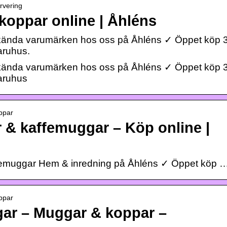
rvering
koppar online | Åhléns
kända varumärken hos oss på Åhléns ✓ Öppet köp 
varuhus.
kända varumärken hos oss på Åhléns ✓ Öppet köp 
 varuhus
ppar
 & kaffemuggar – Köp online |
femuggar Hem & inredning på Åhléns ✓ Öppet köp 
ppar
ar – Muggar & koppar –