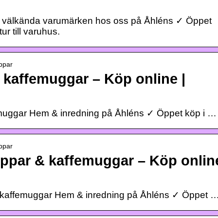
 välkända varumärken hos oss på Åhléns ✓ Öppet
ur till varuhus.
ppar
kaffemuggar – Köp online |
muggar Hem & inredning på Åhléns ✓ Öppet köp i …
ppar
oppar & kaffemuggar – Köp onlin
& kaffemuggar Hem & inredning på Åhléns ✓ Öppet 