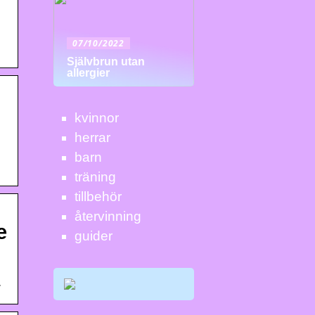
07/10/2022
Självbrun utan
allergier
kvinnor
herrar
barn
träning
tillbehör
återvinning
e
guider
…