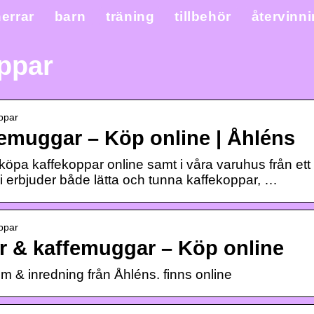
errar
barn
träning
tillbehör
återvinn
ppar
ppar
emuggar – Köp online | Åhléns
öpa kaffekoppar online samt i våra varuhus från ett
 Vi erbjuder både lätta och tunna kaffekoppar, …
ppar
r & kaffemuggar – Köp online
 & inredning från Åhléns. finns online