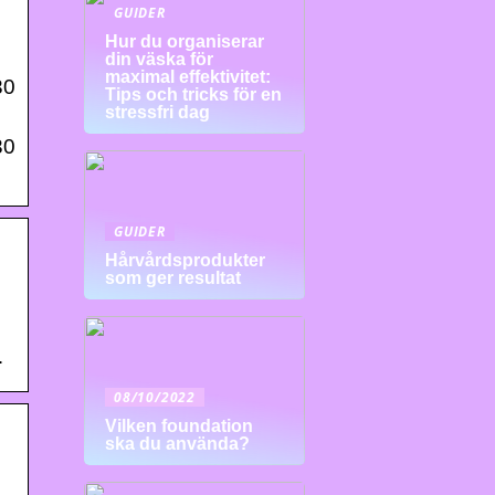
GUIDER
Hur du organiserar
din väska för
maximal effektivitet:
30
Tips och tricks för en
stressfri dag
30
GUIDER
Hårvårdsprodukter
som ger resultat
…
08/10/2022
Vilken foundation
ska du använda?