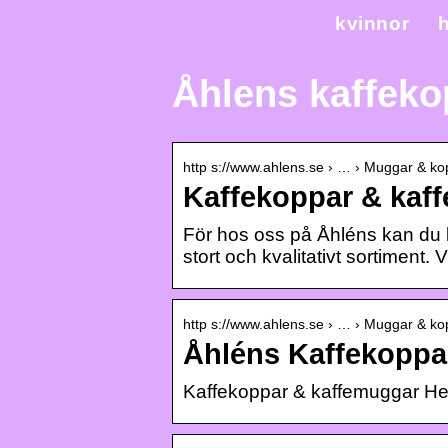
kvinnor
h
Åhlens kaffeko
http s://www.ahlens.se › … › Muggar & ko
Kaffekoppar & kaff
För hos oss på Åhléns kan du k
stort och kvalitativt sortiment.
http s://www.ahlens.se › … › Muggar & ko
Åhléns Kaffekoppa
Kaffekoppar & kaffemuggar Hem