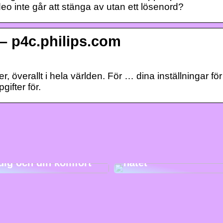
eo inte går att stänga av utan ett lösenord?
 p4c.philips.com
 överallt i hela världen. För … dina inställningar för
gifter för.
Hur man väljer en
Det är därför du ska
madrass som passar
köpa julklappar på
dig och din komfort
nätet