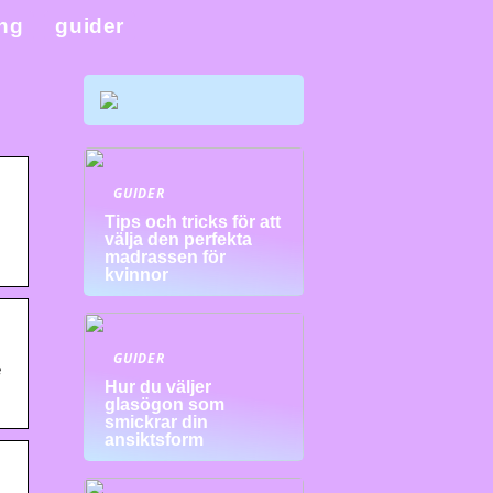
ing
guider
GUIDER
Tips och tricks för att
välja den perfekta
madrassen för
kvinnor
GUIDER
e
Hur du väljer
glasögon som
smickrar din
ansiktsform