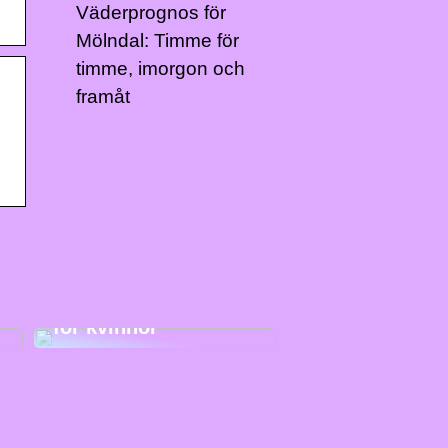
Väderprognos för
Mölndal: Timme för
timme, imorgon och
framåt
Sportstrumpbyxor
för kvinnor