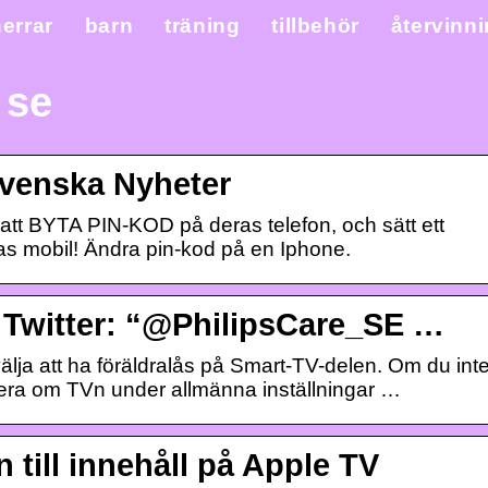
errar
barn
träning
tillbehör
återvinn
 se
Svenska Nyheter
att BYTA PIN-KOD på deras telefon, och sätt ett
ras mobil! Ändra pin-kod på en Iphone.
 Twitter: “@PhilipsCare_SE …
älja att ha föräldralås på Smart-TV-delen. Om du int
llera om TVn under allmänna inställningar …
 till innehåll på Apple TV