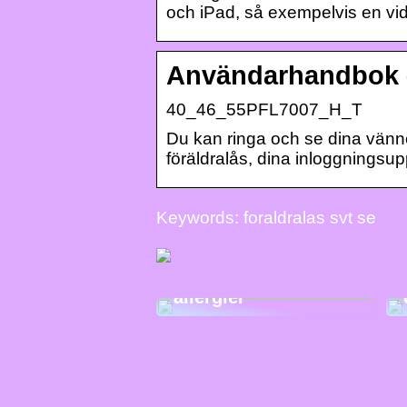
och iPad, så exempelvis en vid
Användarhandbok –
40_46_55PFL7007_H_T
Du kan ringa och se dina vänner,
föräldralås, dina inloggningsupp
Keywords: foraldralas svt se
Självbrun utan
allergier