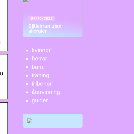
07/10/2022
Självbrun utan
allergier
.
kvinnor
herrar
barn
Du
träning
tillbehör
återvinning
guider