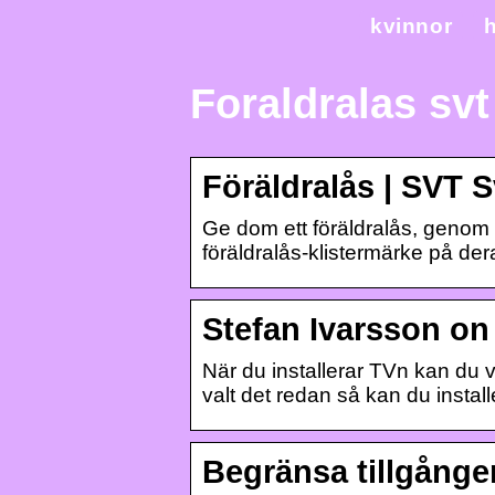
kvinnor
h
Foraldralas svt
Föräldralås | SVT 
Ge dom ett föräldralås, genom 
föräldralås-klistermärke på de
Stefan Ivarsson on
När du installerar TVn kan du v
valt det redan så kan du insta
Begränsa tillgången