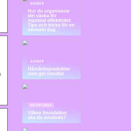
GUIDER
Hur du organiserar
din väska för
maximal effektivitet:
Tips och tricks för en
stressfri dag
GUIDER
Hårvårdsprodukter
a
som ger resultat
08/10/2022
Vilken foundation
ska du använda?