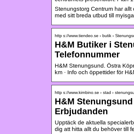
Stenungstorg Centrum har allt 
med sitt breda utbud till myisg
http s://www.tiendeo.se › butik › Stenung
H&M Butiker i Sten
Telefonnummer
H&M Stenungsund. Östra Köpm
km · Info och öppettider för 
http s://www.kimbino.se › stad › stenungs
H&M Stenungsund R
Erbjudanden
Upptäck de aktuella specialer
dig att hitta allt du behöver t