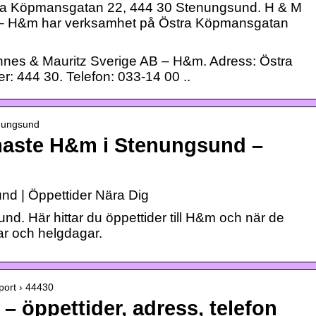
tra Köpmansgatan 22, 444 30 Stenungsund. H & M
 – H&m har verksamhet på Östra Köpmansgatan
nnes & Mauritz Sverige AB – H&m. Adress: Östra
 444 30. Telefon: 033-14 00 ..
tenungsund
rmaste H&m i Stenungsund –
und | Öppettider Nära Dig
nd. Här hittar du öppettider till H&m och när de
r och helgdagar.
Sport › 44430
 öppettider, adress, telefon