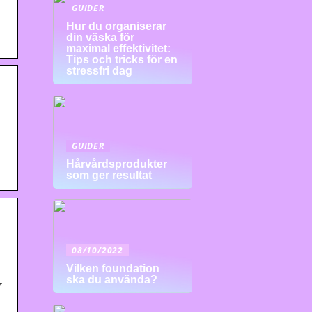
GUIDER
Hur du organiserar
din väska för
maximal effektivitet:
Tips och tricks för en
stressfri dag
GUIDER
Hårvårdsprodukter
som ger resultat
08/10/2022
Vilken foundation
ska du använda?
r