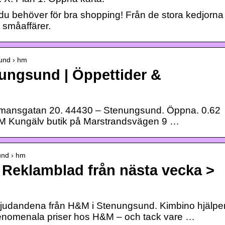
du behöver för bra shopping! Från de stora kedjorna
a småaffärer.
sund › hm
ungsund | Öppettider &
ansgatan 20. 44430 – Stenungsund. Öppna. 0.62
H&M Kungälv butik på Marstrandsvägen 9 …
und › hm
eklamblad från nästa vecka >
bjudandena från H&M i Stenungsund. Kimbino hjälpe
ill fenomenala priser hos H&M – och tack vare …