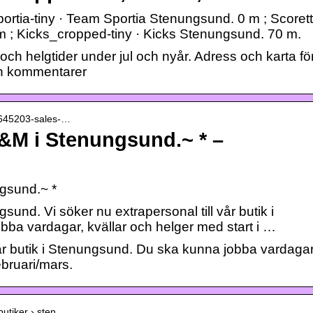
portia-tiny · Team Sportia Stenungsund. 0 m ; Scorett
m ; Kicks_cropped-tiny · Kicks Stenungsund. 70 m.
ch helgtider under jul och nyår. Adress och karta fö
och kommentarer
› 645203-sales-…
H&M i Stenungsund.~ * –
ngsund.~ *
sund. Vi söker nu extrapersonal till vår butik i
ba vardagar, kvällar och helger med start i …
 vår butik i Stenungsund. Du ska kunna jobba vardagar
ebruari/mars.
butiker › sten…