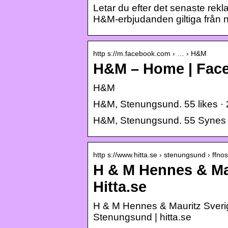
Letar du efter det senaste rek
H&M-erbjudanden giltiga från 
http s://m.facebook.com › … › H&M
H&M – Home | Fac
H&M
H&M, Stenungsund. 55 likes · 
H&M, Stenungsund. 55 Synes go
http s://www.hitta.se › stenungsund › ffno
H & M Hennes & Ma
Hitta.se
H & M Hennes & Mauritz Sver
Stenungsund | hitta.se