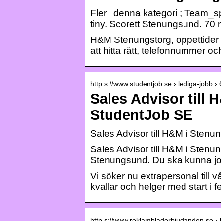
Fler i denna kategori ; Team_s
tiny. Scorett Stenungsund. 70 
H&M Stenungstorg, öppettider o
att hitta rätt, telefonnummer 
http s://www.studentjob.se › lediga-jobb 
Sales Advisor till 
StudentJob SE
Sales Advisor till H&M i Stenu
Sales Advisor till H&M i Stenung
Stenungsund. Du ska kunna job
Vi söker nu extrapersonal till
kvällar och helger med start i f
http s://www.reklambladerbjudanden.se › 