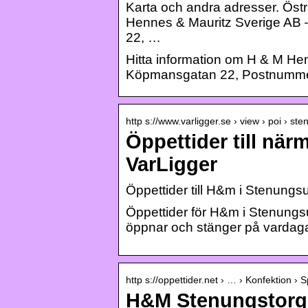
Karta och andra adresser. Ös
Hennes & Mauritz Sverige AB
22, …
Hitta information om H & M He
Köpmansgatan 22, Postnummer:
http s://www.varligger.se › view › poi › s
Öppettider till nä
VarLigger
Öppettider till H&m i Stenungs
Öppettider för H&m i Stenungsu
öppnar och stänger på vardaga
http s://oppettider.net › … › Konfektion › 
H&M Stenungstorg –