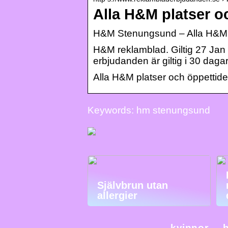
Alla H&M platser o
H&M Stenungsund – Alla H&M p
H&M reklamblad. Giltig 27 Jan
erbjudanden är giltig i 30 da
Alla H&M platser och öppettid
Keywords: hm stenungsund
Självbrun utan
allergier
kvinnor
h