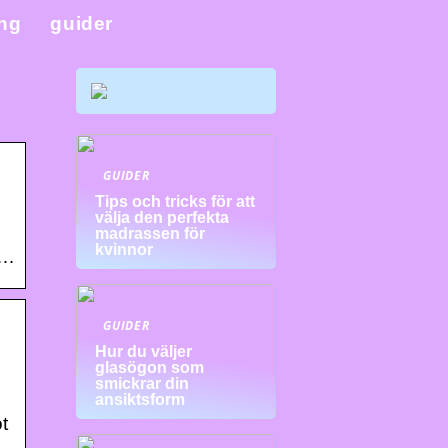
ing
guider
GUIDER
Tips och tricks för att
välja den perfekta
madrassen för
kvinnor
 …
GUIDER
Hur du väljer
glasögon som
smickrar din
ansiktsform
t