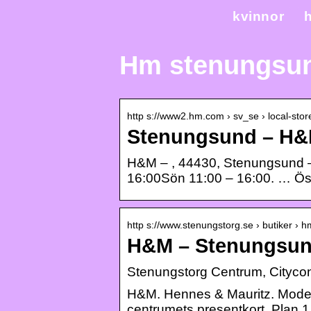
kvinnor
h
Hm stenungsu
http s://www2.hm.com › sv_se › local-sto
Stenungsund – H
H&M – , 44430, Stenungsund –
16:00Sön 11:00 – 16:00. … Ö
http s://www.stenungstorg.se › butiker › h
H&M – Stenungsun
Stenungstorg Centrum, Citycon
H&M. Hennes & Mauritz. Mode och
centrumets presentkort. Plan 1