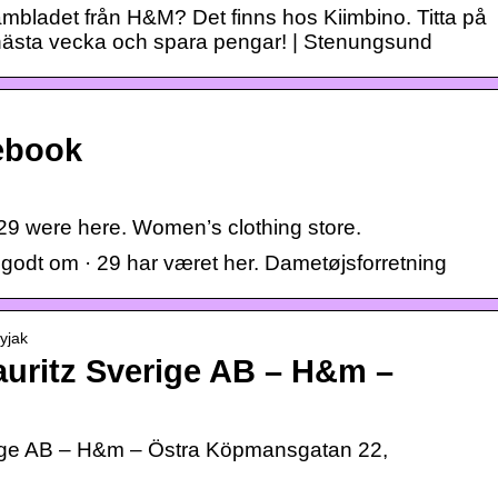
lambladet från H&M? Det finns hos Kiimbino. Titta på
nästa vecka och spara pengar! | Stenungsund
ebook
29 were here. Women’s clothing store.
dt om · 29 har været her. Dametøjsforretning
syjak
uritz Sverige AB – H&m –
ige AB – H&m – Östra Köpmansgatan 22,