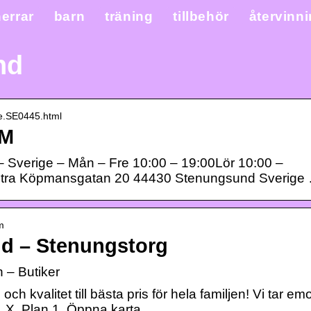
errar
barn
träning
tillbehör
återvinn
nd
re.SE0445.html
&M
 Sverige – Mån – Fre 10:00 – 19:00Lör 10:00 –
stra Köpmansgatan 20 44430 Stenungsund Sverige
m
d – Stenungstorg
 – Butiker
 kvalitet till bästa pris för hela familjen! Vi tar emo
. X. Plan 1. Öppna karta.