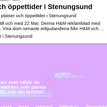
ch öppettider i Stenungsund
latser och öppettider i Stenungsund
 till och med 22 Mar. Denna H&M reklamblad med
gar. Visa dom senaste erbjudandena från H&M och …
er i Stenungsund
Det är därför du ska
köpa julklappar på
nätet
Hur man väljer en
madrass som passar
dig och din komfort
errar
barn
träning
tillbehör
återvinn