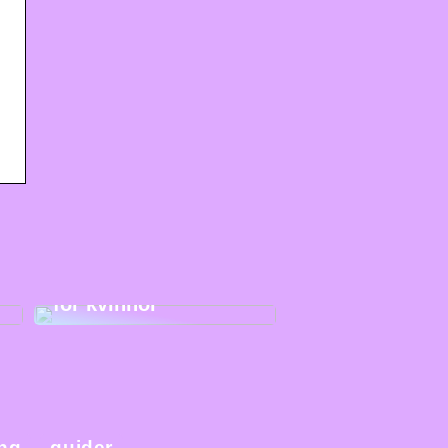
Sportstrumpbyxor
för kvinnor
ing
guider