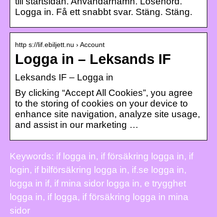
till startsidan. Användarnamn. Lösenord.
Logga in. Få ett snabbt svar. Stäng. Stäng.
http s://lif.ebiljett.nu › Account
Logga in – Leksands IF
Leksands IF – Logga in
By clicking “Accept All Cookies”, you agree
to the storing of cookies on your device to
enhance site navigation, analyze site usage,
and assist in our marketing …
Keywords: if logga in, if försäkring logga in, if
login, if bilförsäkring logga in, if.se logga in,
logga in if, if mina sidor logga in, e trygghet
logga in, if logga, if försäkring logga in mina
sidor