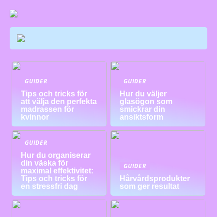
GUIDER
GUIDER
Tips och tricks för
Hur du väljer
att välja den perfekta
glasögon som
madrassen för
smickrar din
kvinnor
ansiktsform
GUIDER
Hur du organiserar
din väska för
GUIDER
maximal effektivitet:
Tips och tricks för
Hårvårdsprodukter
en stressfri dag
som ger resultat