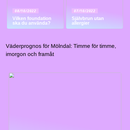
08/10/2022
07/10/2022
Vilken foundation
Självbrun utan
ska du använda?
allergier
Väderprognos för Mölndal: Timme för timme,
imorgon och framåt