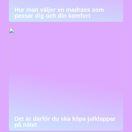
Hur man väljer en madrass som
passar dig och din komfort
Det är därför du ska köpa julklappar
på nätet