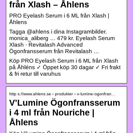
från Xlash – Åhlens
PRO Eyelash Serum i 6 ML från Xlash |
Åhlens
Tagga @ahlens i dina Instagrambilder.
monica_aliberg … 479 kr. Eyelash Serum
Xlash · Revitalash Advanced
Ögonfransserum från Revitalash …
Köp PRO Eyelash Serum i 6 ML från Xlash
på Åhléns ✓ Öppet köp 30 dagar ✓ Fri frakt
& fri retur till varuhus
http s://www.ahlens.se › produkter › v-lumine-ogonfran…
V’Lumine Ögonfransserum
i 4 ml från Nouriche |
Åhlens