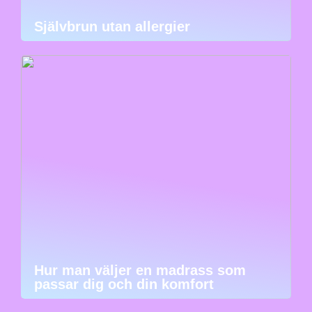
Självbrun utan allergier
Hur man väljer en madrass som
passar dig och din komfort