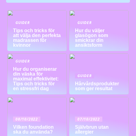
GUIDER
GUIDER
Tips och tricks för
Hur du väljer
att välja den perfekta
glasögon som
madrassen för
smickrar din
kvinnor
ansiktsform
GUIDER
Hur du organiserar
din väska för
GUIDER
maximal effektivitet:
Tips och tricks för
Hårvårdsprodukter
en stressfri dag
som ger resultat
08/10/2022
07/10/2022
Vilken foundation
Självbrun utan
ska du använda?
allergier