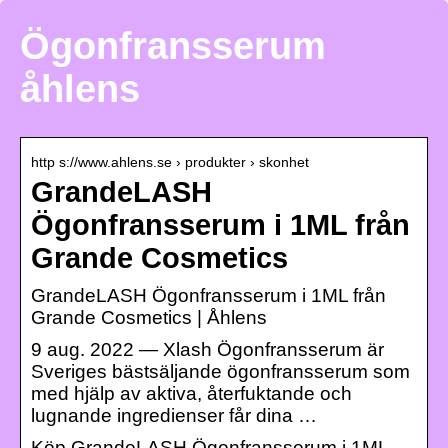
Ögonfransserum
åhlens
http s://www.ahlens.se › produkter › skonhet
GrandeLASH
Ögonfransserum i 1ML från
Grande Cosmetics
GrandeLASH Ögonfransserum i 1ML från
Grande Cosmetics | Åhlens
9 aug. 2022 — Xlash Ögonfransserum är
Sveriges bästsäljande ögonfransserum som
med hjälp av aktiva, återfuktande och
lugnande ingredienser får dina …
Köp GrandeLASH Ögonfransserum i 1ML