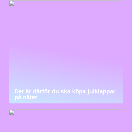
Det är därför du ska köpa julklappar
på nätet