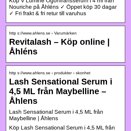
Köp V’Lumine Ögonfransserum i 4 ml från
Nouriche på Åhléns ✓ Öppet köp 30 dagar
✓ Fri frakt & fri retur till varuhus
http s://www.ahlens.se › Varumärken
Revitalash – Köp online |
Åhléns
http s://www.ahlens.se › produkter › skonhet
Lash Sensational Serum i
4,5 ML från Maybelline –
Åhlens
Lash Sensational Serum i 4,5 ML från
Maybelline | Åhlens
Köp Lash Sensational Serum i 4,5 ML från