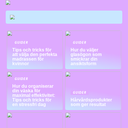
GUIDER
GUIDER
Tips och tricks för
Hur du väljer
att välja den perfekta
glasögon som
madrassen för
smickrar din
kvinnor
ansiktsform
GUIDER
Hur du organiserar
din väska för
GUIDER
maximal effektivitet:
Tips och tricks för
Hårvårdsprodukter
en stressfri dag
som ger resultat