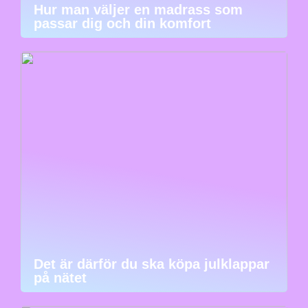
Hur man väljer en madrass som
passar dig och din komfort
Det är därför du ska köpa julklappar
på nätet