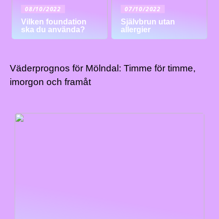
08/10/2022
07/10/2022
Vilken foundation
Självbrun utan
ska du använda?
allergier
Väderprognos för Mölndal: Timme för timme,
imorgon och framåt