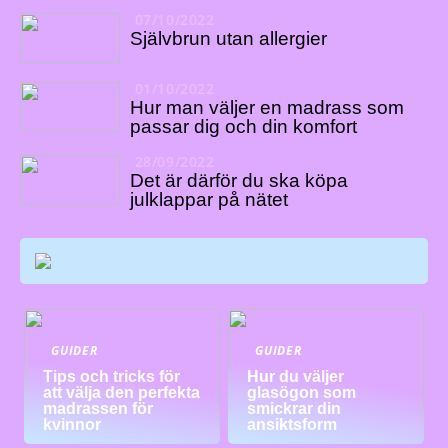
07/10/2022
Självbrun utan allergier
01/10/2022
Hur man väljer en madrass som
passar dig och din komfort
28/09/2022
Det är därför du ska köpa
julklappar på nätet
GUIDER
GUIDER
Tips och tricks för
Hur du väljer
att välja den perfekta
glasögon som
madrassen för
smickrar din
kvinnor
ansiktsform