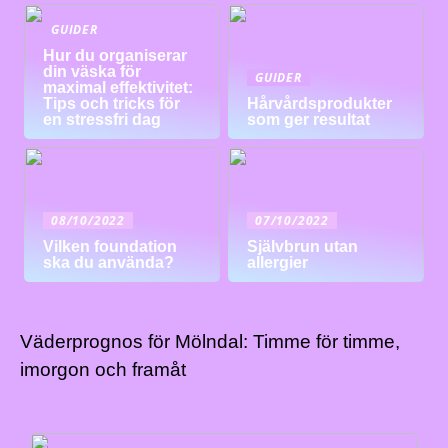
GUIDER
Hur du organiserar
din väska för
GUIDER
maximal effektivitet:
Tips och tricks för
Hårvårdsprodukter
en stressfri dag
som ger resultat
08/10/2022
07/10/2022
Vilken foundation
Självbrun utan
ska du använda?
allergier
Väderprognos för Mölndal: Timme för timme,
imorgon och framåt