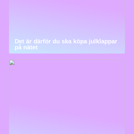
Det är därför du ska köpa julklappar
på nätet