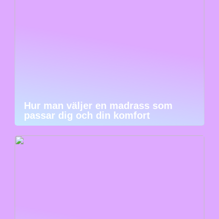
Hur man väljer en madrass som
passar dig och din komfort