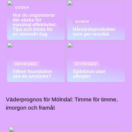
GUIDER
Hur du organiserar
din väska för
GUIDER
maximal effektivitet:
Tips och tricks för
Hårvårdsprodukter
en stressfri dag
som ger resultat
08/10/2022
07/10/2022
Vilken foundation
Självbrun utan
ska du använda?
allergier
Väderprognos för Mölndal: Timme för timme,
imorgon och framåt