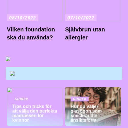
08/10/2022
07/10/2022
Vilken foundation
Självbrun utan
ska du använda?
allergier
GUIDER
GUIDER
Tips och tricks för
Hur du väljer
att välja den perfekta
glasögon som
madrassen för
smickrar din
kvinnor
ansiktsform