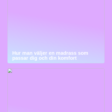
Hur man väljer en madrass som
passar dig och din komfort