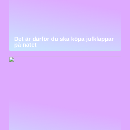
Det är därför du ska köpa julklappar
på nätet