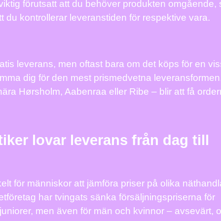
 viktig förutsatt att du behöver produkten omgående, 
tt du kontrollerar leveranstiden för respektive vara.
tis leverans, men oftast bara om det köps för en vis
ma dig för den mest prismedvetna leveransformen
ära Hørsholm, Aabenraa eller Ribe – blir att få order
iker lovar leverans från dag till
kelt för människor att jämföra priser på olika näthand
netföretag har tvingats sänka försäljningspriserna för
juniorer, men även för män och kvinnor – avsevärt, 