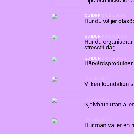
Tips och tricks för 
GUIDER
04/04/2023
Hur du väljer glas
GUIDER
03/04/2023
Hur du organiserar d
stressfri dag
GUIDER
20/03/2023
Hårvårdsprodukter 
08/10/2022
Vilken foundation 
07/10/2022
Självbrun utan aller
01/10/2022
Hur man väljer en 