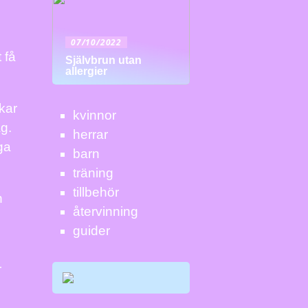
07/10/2022
 få
Självbrun utan
allergier
rkar
kvinnor
ag.
herrar
ga
barn
träning
tillbehör
n
återvinning
guider
r