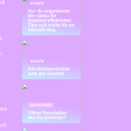
så
GUIDER
Hur du organiserar
din väska för
maximal effektivitet:
Tips och tricks för en
stressfri dag
s
,
n
GUIDER
Hårvårdsprodukter
som ger resultat
08/10/2022
lare
Vilken foundation
ska du använda?
och