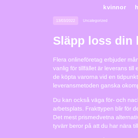
kvinnor
h
13/03/2022
Uncategorized
Släpp loss din 
Flera onlineföretag erbjuder mån
vanlig för tillfället är leverans 
de köpta varorna vid en tidpunkt
leveransmetoden ganska okomplic
Du kan också väga för- och nackde
arbetsplats. Frakttypen blir fö
Det mest prismedvetna alternative
tyvärr beror på att du har nära ti