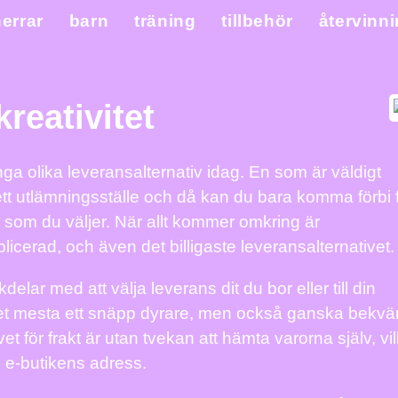
errar
barn
träning
tillbehör
återvinn
kreativitet
ga olika leveransalternativ idag. En som är väldigt
till ett utlämningsställe och då kan du bara komma förbi 
 som du väljer. När allt kommer omkring är
erad, och även det billigaste leveransalternativet.
lar med att välja leverans dit du bor eller till din
r det mesta ett snäpp dyrare, men också ganska bekv
t för frakt är utan tvekan att hämta varorna själv, vil
ll e-butikens adress.