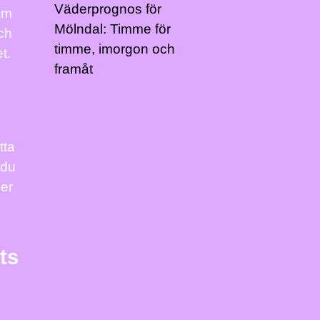
Väderprognos för
om
Mölndal: Timme för
och
timme, imorgon och
t.
framåt
tta
 du
ler
ats