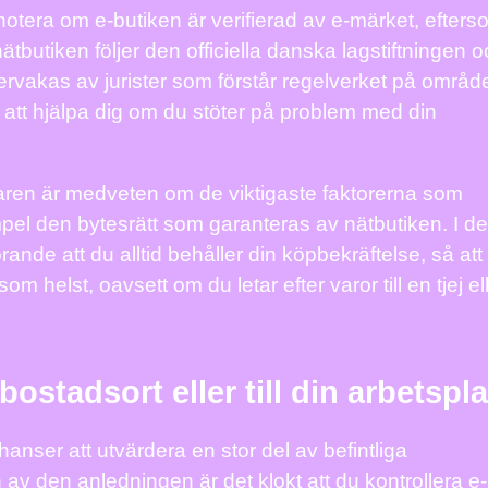
notera om e-butiken är verifierad av e-märket, efters
nätbutiken följer den officiella danska lagstiftningen 
ervakas av jurister som förstår regelverket på område
att hjälpa dig om du stöter på problem med din
ren är medveten om de viktigaste faktorerna som
mpel den bytesrätt som garanteras av nätbutiken. I de
de att du alltid behåller din köpbekräftelse, så att
om helst, oavsett om du letar efter varor till en tjej el
 bostadsort eller till din arbetspl
hanser att utvärdera en stor del av befintliga
v den anledningen är det klokt att du kontrollera e-