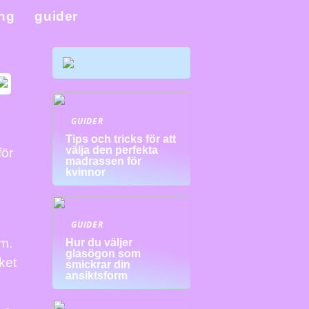
ing
guider
GUIDER
Tips och tricks för att
välja den perfekta
för
madrassen för
kvinnor
GUIDER
äm.
Hur du väljer
glasögon som
ket
smickrar din
ansiktsform