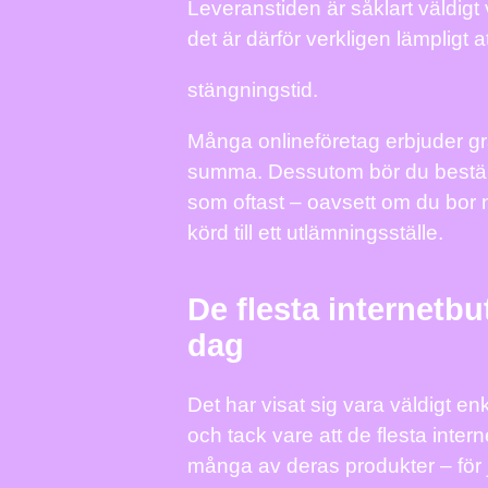
Leveranstiden är såklart väldigt
det är därför verkligen lämpligt a
stängningstid.
Många onlineföretag erbjuder gra
summa. Dessutom bör du bestäm
som oftast – oavsett om du bor n
körd till ett utlämningsställe.
De flesta internetbut
dag
Det har visat sig vara väldigt en
och tack vare att de flesta inter
många av deras produkter – för 