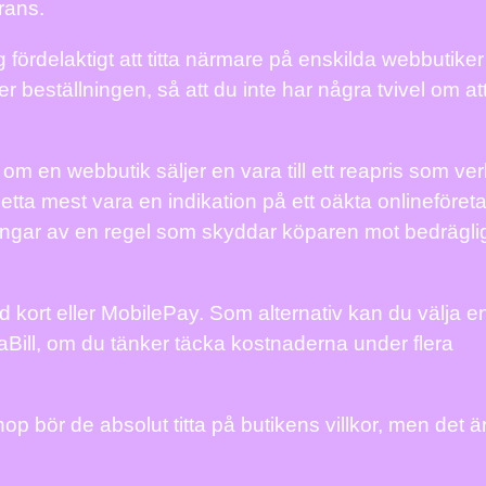
erans.
 fördelaktigt att titta närmare på enskilda webbutiker
 beställningen, så att du inte har några tvivel om att
om en webbutik säljer en vara till ett reapris som ve
detta mest vara en indikation på ett oäkta onlineföret
lningar av en regel som skyddar köparen mot bedrägli
kort eller MobilePay. Som alternativ kan du välja e
iaBill, om du tänker täcka kostnaderna under flera
p bör de absolut titta på butikens villkor, men det ä