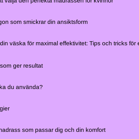
att välja den perfekta madrassen för kvinnor
ögon som smickrar din ansiktsform
in väska för maximal effektivitet: Tips och tricks för
som ger resultat
ska du använda?
gier
madrass som passar dig och din komfort